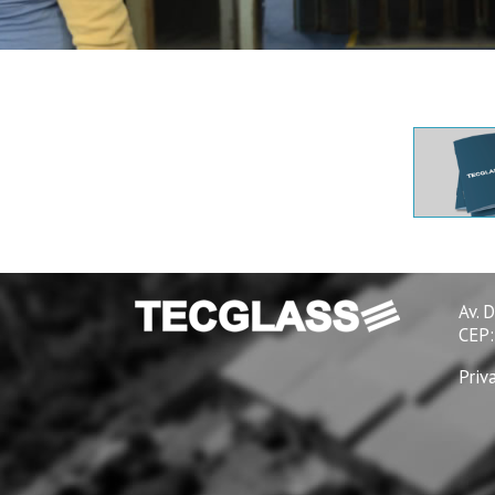
Av. 
CEP:
Priv