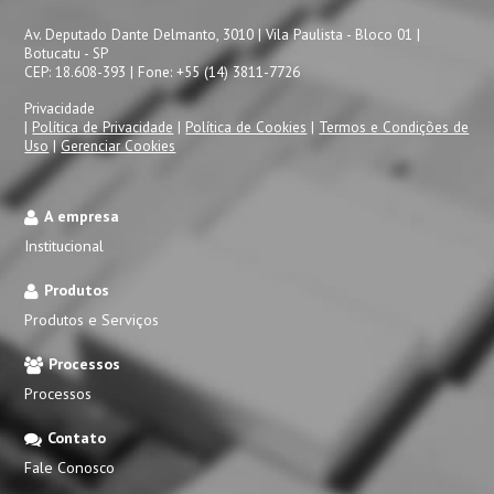
Av. Deputado Dante Delmanto, 3010 | Vila Paulista - Bloco 01 |
Botucatu - SP
CEP: 18.608-393 | Fone: +55 (14) 3811-7726
Privacidade
|
Política de Privacidade
|
Política de Cookies
|
Termos e Condições de
Uso
|
Gerenciar Cookies
A empresa
Institucional
Produtos
Produtos e Serviços
Processos
Processos
Contato
Fale Conosco