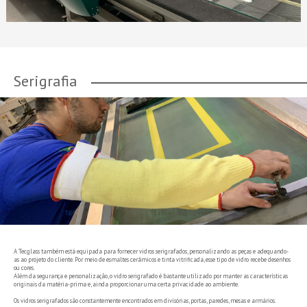
Serigrafia
A Tecglass também está equipada para fornecer vidros serigrafados, personalizando as peças e adequando-
as ao projeto do cliente. Por meio de esmaltes cerâmicos e tinta vitrificada, esse tipo de vidro recebe desenhos
ou cores.
Além da segurança e personalização, o vidro serigrafado é bastante utilizado por manter as características
originais da matéria-prima e, ainda proporcionar uma certa privacidade ao ambiente.
Os vidros serigrafados são constantemente encontrados em divisórias, portas, paredes, mesas e armários.