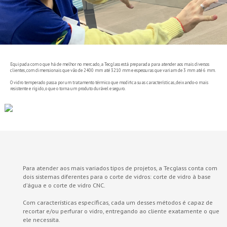
Equipada com o que há de melhor no mercado, a Tecglass está preparada para atender aos mais diversos
clientes, com dimensionais que vão de 2400 mm até 3210 mm e espessuras que variam de 3 mm até 6 mm.
O vidro temperado passa por um tratamento térmico que modifica suas características, deixando-o mais
resistente e rígido, o que o torna um produto durável e seguro.
Para atender aos mais variados tipos de projetos, a Tecglass conta com
dois sistemas diferentes para o corte de vidros: corte de vidro à base
d’água e o corte de vidro CNC.
Com características específicas, cada um desses métodos é capaz de
recortar e/ou perfurar o vidro, entregando ao cliente exatamente o que
ele necessita.